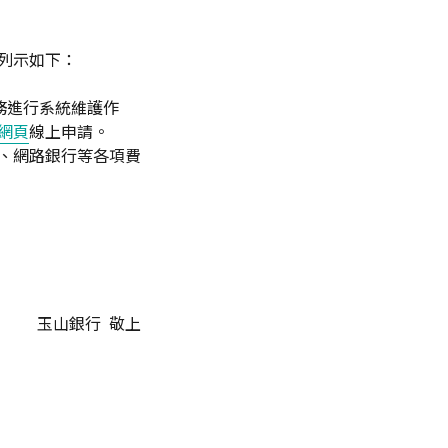
間列示如下：
Tag服務進行系統維護作
務網頁
線上申請。
動銀行、網路銀行等各項費
玉山銀行 敬上