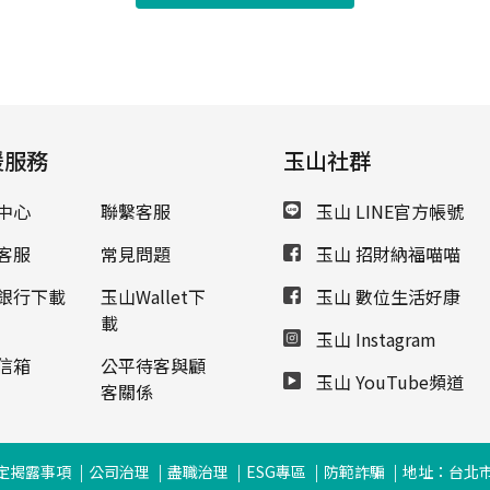
援服務
玉山社群
中心
聯繫客服
玉山 LINE官方帳號
客服
常見問題
玉山 招財納福喵喵
銀行下載
玉山Wallet下
玉山 數位生活好康
載
玉山 Instagram
信箱
公平待客與顧
玉山 YouTube頻道
客關係
定揭露事項
公司治理
盡職治理
ESG專區
防範詐騙
地址：台北市