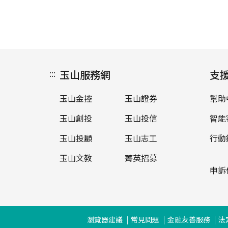
:::
玉山服務網
支
玉山金控
玉山證券
幫助
玉山創投
玉山投信
智能
玉山投顧
玉山志工
行動
玉山文教
菁英招募
申訴
瀏覽器建議
常見問題
金融友善服務
法