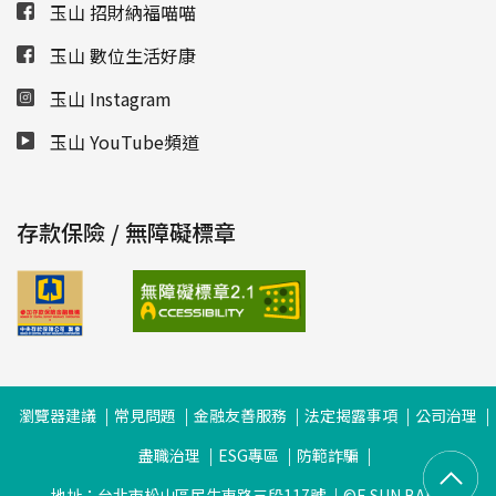
玉山 招財納福喵喵
玉山 數位生活好康
玉山 Instagram
玉山 YouTube頻道
存款保險 / 無障礙標章
瀏覽器建議
常見問題
金融友善服務
法定揭露事項
公司治理
盡職治理
ESG專區
防範詐騙
地址：台北市松山區民生東路三段117號
©E.SUN BANK