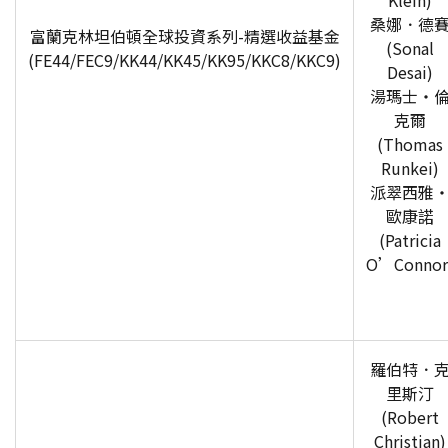
Klein)
桑娜．德
富蘭克林坦伯頓全球投資系列-精選收益基金
(Sonal
(FE44/FEC9/KK44/KK45/KK95/KKC8/KKC9)
Desai)
湯瑪士‧
克爾
(Thomas
Runkei)
派翠西雅
歐康諾
(Patricia
O
’Connor
羅伯特．
里斯汀
(Robert
Christian)