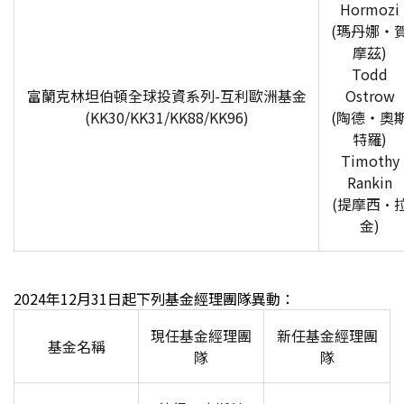
Hormozi
(
瑪丹娜‧
摩茲)
Todd
富蘭克林坦伯頓全球投資系列-互利歐洲基金
Ostrow
(KK30/KK31/KK88/KK96)
(
陶德‧奧
特羅)
Timothy
Rankin
(
提摩西·
金)
2024
年12月31日起下列基金經理團隊異動：
現任基金經理團
新任基金經理團
基金名稱
隊
隊