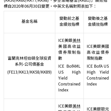
(KK36/KK60/KK77/KK98)、多空策略基金(KKB1)」績效指
標自2020年06月30日變更，中英文名稱對照表如下：
變動前之基
變動後之基
基金名稱
金績效指標
金績效指標
ICE
美銀
美林
美國高收益
ICE
美銀美國
債券限制指
高收益債券
富蘭克林坦伯頓全球投資
數
限制指數
系列-公司債基金
ICE BofAML
ICE BofA US
(FE13/KK13/KK58/KK89)
US High
High Yield
Yield
Constrained
Constrained
Index
Index
ICE
美銀
美林
ICE
美銀歐元