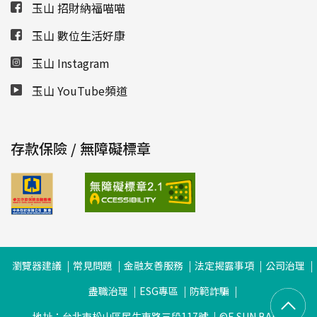
玉山 招財納福喵喵
玉山 數位生活好康
玉山 Instagram
玉山 YouTube頻道
存款保險 / 無障礙標章
瀏覽器建議
常見問題
金融友善服務
法定揭露事項
公司治理
盡職治理
ESG專區
防範詐騙
地址：台北市松山區民生東路三段117號
©E.SUN BANK