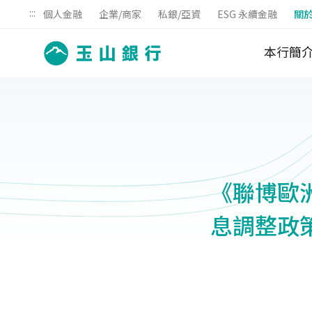
:::
個人金融
企業/商家
私銀/亞資
ESG 永續金融
關
本行簡
《聯博歐洲收
息調整政策