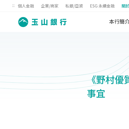
:::
個人金融
企業/商家
私銀/亞資
ESG 永續金融
關
本行簡
《野村優質
事宜