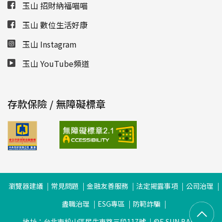
玉山 招財納福喵喵
玉山 數位生活好康
玉山 Instagram
玉山 YouTube頻道
存款保險 / 無障礙標章
瀏覽器建議
常見問題
金融友善服務
法定揭露事項
公司治理
盡職治理
ESG專區
防範詐騙
地址：台北市松山區民生東路三段117號
©E.SUN BANK