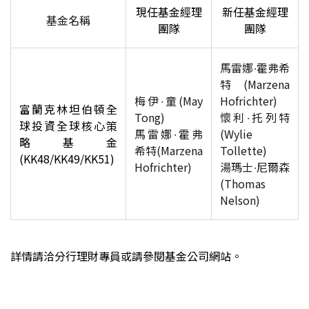
現任基金經理
新任基金經理
基金名稱
團隊
團隊
馬雷娜∙霍弗希
特(Marzena
梅伊∙童(May
Hofrichter)
富蘭克林坦伯頓全
Tong)
懷利∙托列特
球投資全球核心策
馬雷娜∙霍弗
(Wylie
略基金
希特(Marzena
Tollette)
(KK48/KK49/KK51)
Hofrichter)
湯瑪士∙尼爾森
(Thomas
Nelson)
詳情請洽分行理財專員或請參閱基金公司網站。