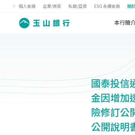
:::
個人金融
企業/商家
私銀/亞資
ESG 永續金融
關
本行簡
國泰投信通
金因增加
險修訂公
公開說明