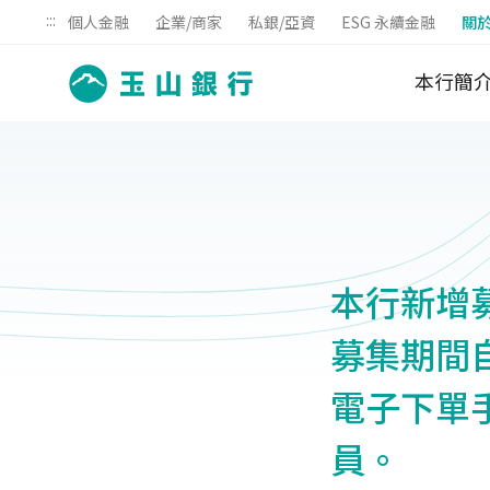
:::
個人金融
企業/商家
私銀/亞資
ESG 永續金融
關
本行簡
本行新增
募集期間自
電子下單
員。