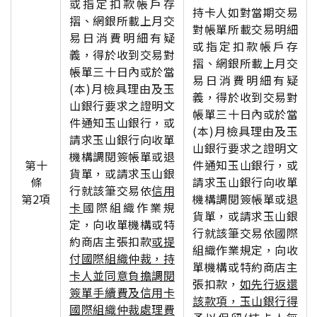
或指定扣款帳戶存
持卡人如對當期交易
摺、網銀所載上月交
對帳單所載交易明細
易日消費明細有疑
或指定扣款帳戶存
義，得於收到交易對
摺、網銀所載上月交
帳單三十日內或於當
易日消費明細有疑
(本)月檢具理由及玉
義，得於收到交易對
山銀行要求之證明文
帳單三十日內或於當
件通知玉山銀行，或
(本)月檢具理由及玉
請求玉山銀行向收單
山銀行要求之證明文
機構調閱簽帳單或退
第十
件通知玉山銀行，或
貨單，或請求玉山銀
條
請求玉山銀行向收單
行就該筆交易依
信用
第2項
機構調閱簽帳單或退
卡
國際組織作業規
貨單，或請求玉山銀
定，向收單機構或特
行就該筆交易依國際
約商店主張扣款
或提
組織作業規定，向收
付國際組織仲裁，持
單機構或特約商店主
卡人並同意負擔調閱
張扣款，
如先行返還
簽單手續費及信用卡
該款項，玉山銀行得
國際組織仲裁處理費