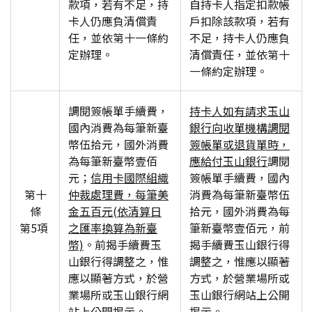
款項，若有不足，持
自持卡人指定扣款帳
卡人仍應負清償責
戶扣除該款項，若有
任，並依第十一條約
不足，持卡人仍應負
定辦理。
清償責任，並依第十
一條約定辦理。
調閱簽帳單手續費，
持卡人如有請求玉山
國內消費為每筆新臺
銀行向收單機構調閱
幣伍拾元，國外消費
簽帳單或退貨單時，
為每筆新臺幣壹佰
應給付玉山銀行
調閱
元；
信用卡國際組織
簽帳單手續費，國內
第十
仲裁處理費，每筆美
消費為每筆新臺幣伍
條
金五百元(依清算日
拾元，國外消費為每
第5項
之匯率換算為新臺
筆新臺幣壹佰元，前
幣)
。前揭手續費玉
揭手續費玉山銀行得
山銀行得調整之，惟
調整之，惟應以顯著
應以顯著方式，於營
方式，於營業場所或
業場所或玉山銀行網
玉山銀行網站上公開
站上公開揭示。
揭示。