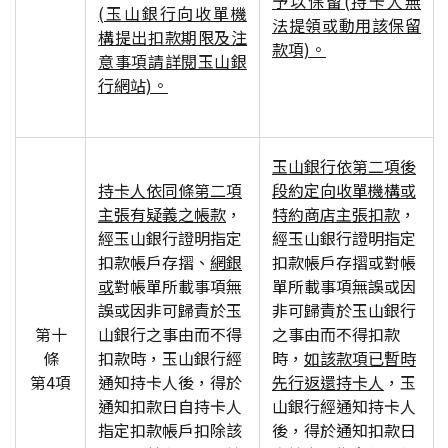
予以保留(持卡人無
(玉山銀行向收單機
法提領或動用該保留
構提出扣款期限及注
款項)。
意事項請詳閱玉山銀
行網站)。
玉山銀行依第二項後
持卡人依同條第二項
段約定向收單機構或
主張有疑義之帳款
，
特約商店主張扣款
，
經玉山銀行證明指定
經玉山銀行證明指定
扣款帳戶存摺、
網銀
扣款帳戶存摺或對帳
或
對帳單所載事項無
單所載事項無誤或因
誤或因非可歸責於玉
非可歸責於玉山銀行
第十
山銀行之事由而不得
之事由而不得扣款
條
扣款時，玉山銀行經
時，
如該款項已暫時
第4項
通知持卡人後，得於
先行返還持卡人
，玉
通知扣款日自持卡人
山銀行經通知持卡人
指定扣款帳戶扣除該
後，得於通知扣款日