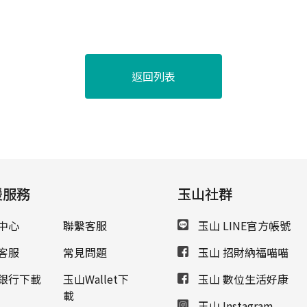
返回列表
援服務
玉山社群
中心
聯繫客服
玉山 LINE官方帳號
客服
常見問題
玉山 招財納福喵喵
銀行下載
玉山Wallet下
玉山 數位生活好康
載
玉山 Instagram