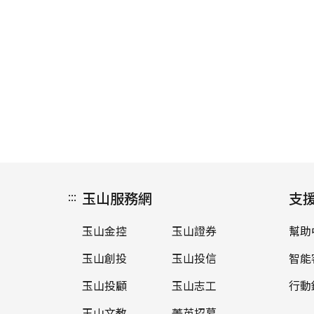
:::
玉山服務網
支
玉山金控
玉山證券
幫助
玉山創投
玉山投信
智能
玉山投顧
玉山志工
行動
玉山文教
菁英招募