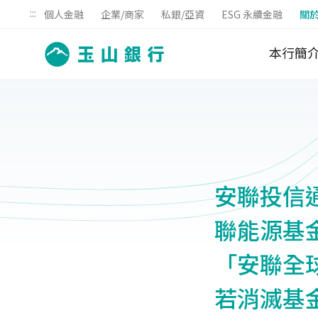
:::
個人金融
企業/商家
私銀/亞資
ESG 永續金融
關
本行簡
安聯投信通
聯能源基金
「安聯全球
若消滅基金