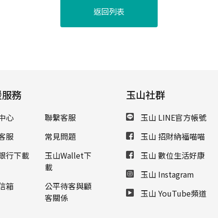
返回列表
援服務
玉山社群
中心
聯繫客服
玉山 LINE官方帳號
客服
常見問題
玉山 招財納福喵喵
銀行下載
玉山Wallet下
玉山 數位生活好康
載
玉山 Instagram
信箱
公平待客與顧
玉山 YouTube頻道
客關係