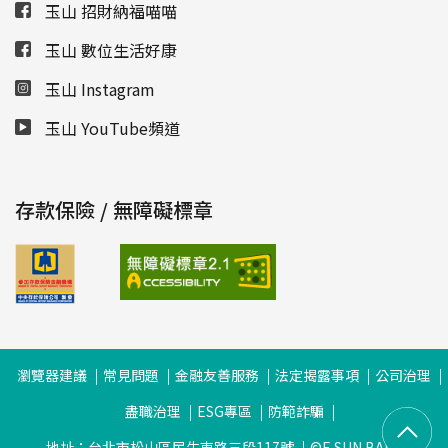
玉山 招財納福喵喵
玉山 數位生活好康
玉山 Instagram
玉山 YouTube頻道
存款保險 / 無障礙標章
瀏覽器建議
常見問題
金融友善服務
法定揭露事項
公司治理
盡職治理
ESG專區
防範詐騙
地址：台北市松山區民生東路三段117號
©E.SUN BANK