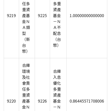
任多
多重
重資
資產
9219
產基
9225
基金
1.00000000000000
金Ｎ
－Ｎ
Ａ類
Ａ不
型
配息
（新
（台
台
幣）
幣）
合庫
環境
合庫
及社
入息
會責
優化
任多
多重
重資
資產
9220
產基
9226
基金
0.86445571708006
金Ｎ
－Ｎ