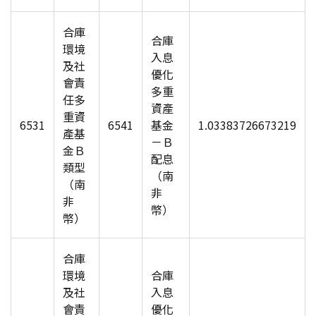
合庫
合庫
環境
入息
及社
優化
會責
多重
任多
資產
重資
6531
6541
基金
1.03383726673219
產基
－Ｂ
金Ｂ
配息
類型
（南
（南
非
非
幣）
幣）
合庫
環境
合庫
及社
入息
會責
優化