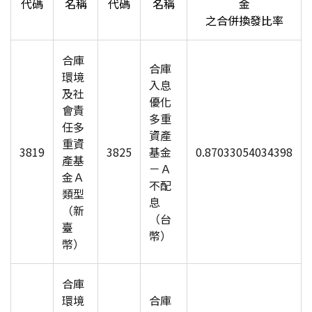
代碼
名稱
代碼
名稱
金
之合併換發比率
合庫
合庫
環境
入息
及社
優化
會責
多重
任多
資產
重資
3819
3825
基金
0.87033054034398
產基
－Ａ
金Ａ
不配
類型
息
（新
（台
臺
幣）
幣）
合庫
環境
合庫