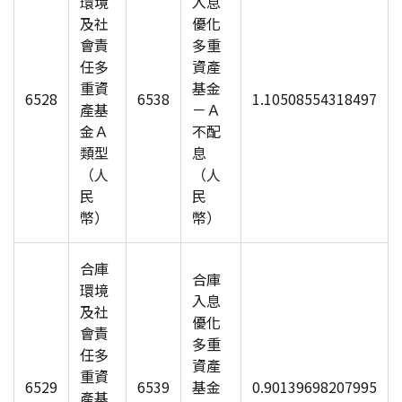
環境
入息
及社
優化
會責
多重
任多
資產
重資
基金
6528
6538
1.10508554318497
產基
－Ａ
金Ａ
不配
類型
息
（人
（人
民
民
幣）
幣）
合庫
合庫
環境
入息
及社
優化
會責
多重
任多
資產
重資
6529
6539
基金
0.90139698207995
產基