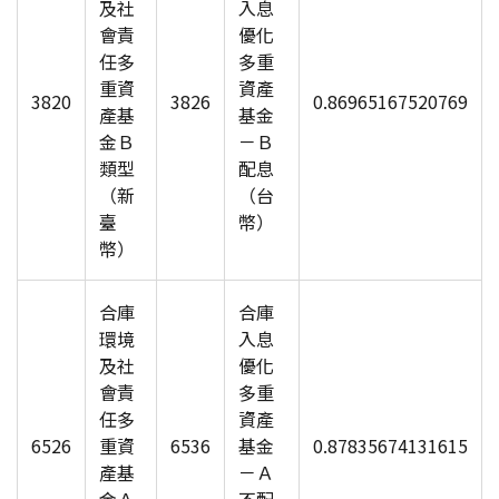
及社
入息
會責
優化
任多
多重
重資
資產
3820
3826
0.86965167520769
產基
基金
金Ｂ
－Ｂ
類型
配息
（新
（台
臺
幣）
幣）
合庫
合庫
環境
入息
及社
優化
會責
多重
任多
資產
6526
重資
6536
基金
0.87835674131615
產基
－Ａ