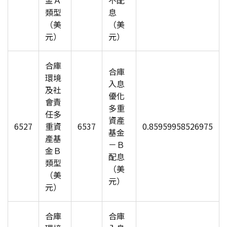
金Ａ
不配
類型
息
（美
（美
元）
元）
合庫
合庫
環境
入息
及社
優化
會責
多重
任多
資產
6527
重資
6537
0.85959958526975
基金
產基
－Ｂ
金Ｂ
配息
類型
（美
（美
元）
元）
合庫
合庫