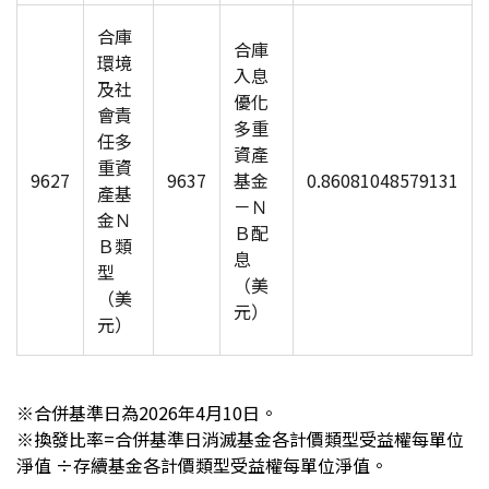
合庫
合庫
環境
入息
及社
優化
會責
多重
任多
資產
重資
9627
9637
基金
0.86081048579131
產基
－Ｎ
金Ｎ
Ｂ配
Ｂ類
息
型
（美
（美
元）
元）
※
合併基準日為2026年4月10日
。
※換發比率=合併基準日消滅基金各計價類型受益權每單位
淨值 ÷存續基金各計價類型受益權每單位淨值。