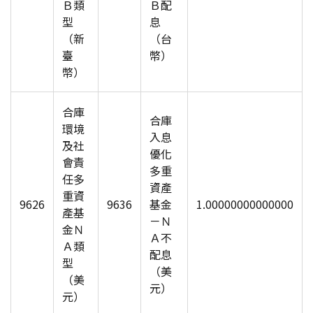
Ｂ類
Ｂ配
型
息
（新
（台
臺
幣）
幣）
合庫
合庫
環境
入息
及社
優化
會責
多重
任多
資產
重資
9626
9636
基金
1.00000000000000
產基
－Ｎ
金Ｎ
Ａ不
Ａ類
配息
型
（美
（美
元）
元）