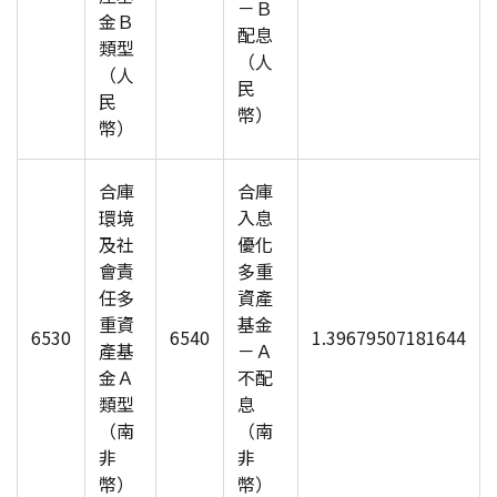
－Ｂ
金Ｂ
配息
類型
（人
（人
民
民
幣）
幣）
合庫
合庫
環境
入息
及社
優化
會責
多重
任多
資產
重資
基金
6530
6540
1.39679507181644
產基
－Ａ
金Ａ
不配
類型
息
（南
（南
非
非
幣）
幣）