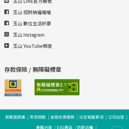
玉山 LINE官方帳號
玉山 招財納福喵喵
玉山 數位生活好康
玉山 Instagram
玉山 YouTube頻道
存款保險 / 無障礙標章
瀏覽器建議
常見問題
金融友善服務
法定揭露事項
公司治理
盡職治理
ESG專區
防範詐騙