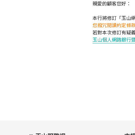
親愛的顧客您好：
本行將修訂「玉山
您撥冗閱讀約定條
若對本次修訂有疑
玉山個人網路銀行暨行