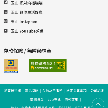
玉山 招財納福喵喵
玉山 數位生活好康
玉山 Instagram
玉山 YouTube頻道
存款保險 / 無障礙標章
瀏覽器建議
常見問題
金融友善服務
法定揭露事項
公司治理
盡職治理
ESG專區
防範詐騙
地址：台北市松山區民生東路三段117號
©E.SUN BANK