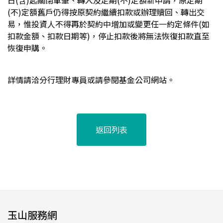
日(含)起關閉單筆、轉入及定期(不)定額新申請，原定期
(不)定額舊戶仍得按原契約繼續扣款或辦理贖回、轉出交
易，惟投資人不得再於契約中增加或變更任一約定條件(如
扣款金額、扣款日期等)，停止扣款後將無法恢復扣款直至
恢復申購。
詳情請洽分行理財專員或請參閱基金公司網站。
返回列表
玉山服務網