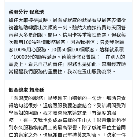
蘆洲分行 程意琇
擔任大廳接待員時，最有成就感的就是看見顧客表情從
徬徨無助轉露出笑顏的一刻。雖然大廳接待員每天回答
內容大多是網銀、開戶、信用卡等重複性問題，但我每
次都用100%熱情服務顧客，因為我相信：只要我對顧
客100%用心服務，10個50個100個顧客，這樣就累積
了10000分的顧客滿意。德蕾莎修女曾說：「在別人的
需要上，看見自己的責任」服務也是如此，感謝經理時
常提醒我們服務的重要性，我以在玉山服務為榮。
個金總處 賴彥廷
「有溫度的服務」是我進玉山聽到的一句話，那時只覺
得這句話很妙！溫度跟服務要怎麼結合？受訓期間受到
學長姐的照顧，我才體會原來這就是「有溫度的服
務」，有一天我也要成為這樣的玉山人！很榮幸能夠得
到永久服務模範員工的最高榮譽，除了感謝單位主管同
仁的肯定之外，也感謝自己堅持莫忘初衷。「決定一件