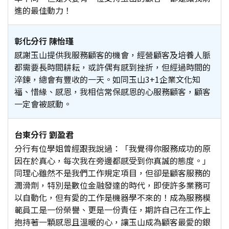
進的最佳動力！
彰化分行 陳怡瑾
感謝玉山提供我服務顧客的機會，經營顧客及培養人脈
都需要長時間耕耘，或許偶有感到挫折，但經過時間的
淬鍊，總會有豐收的一天。如同玉山3+1企業文化知
福、惜緣、感恩，我相信常保感恩的心服務顧客，顧客
一定會被感動。
台東分行 劉盈君
分行有位學姐曾經跟我說過：「我覺得你服務成功的原
因在於真心，每次我在旁邊都感受到你真誠的態度。」
同理心雖然不是我們工作規定項目，但卻是顧客服務的
潤滑劑，特別是數位金融發達的時代，即使許多業務可
以自動化，但有愛的工作是機器學不來的！成為服務模
範員工是一份榮譽、更是一份責任，期許自己在工作上
抱持著一顆感恩且溫暖的心，讓玉山成為顧客最愛的銀