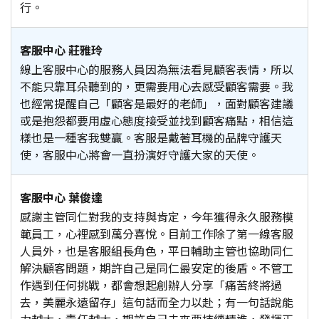
行。
客服中心 莊雅玲
線上客服中心的服務人員因為無法看見顧客表情，所以
不能只靠耳朵聽到的，更需要用心去感受顧客需要。我
也經常提醒自己「顧客是最好的老師」，面對顧客建議
或是抱怨都要用虛心態度接受並找到顧客痛點，相信這
樣也是一種客我雙贏。客服是戴著耳機的品牌守護天
使，客服中心將會一直扮演好守護大家的天使。
客服中心 葉俊達
感謝主管同仁對我的支持與肯定，今年獲得永久服務模
範員工，心裡感到萬分喜悅。目前工作除了第一線客服
人員外，也是客服組長角色，平日輔助主管也協助同仁
解決顧客問題，期許自己是同仁最安定的後盾。不管工
作遇到任何挑戰，都會想起創辦人分享「痛苦終將過
去，美麗永遠留存」這句話而全力以赴；有一句話說能