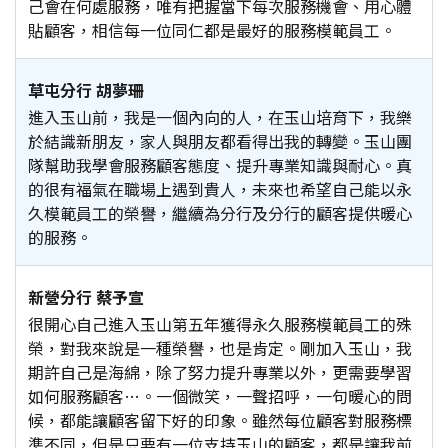
己會在何處服務，唯有把握當下每次服務機會、用心體
貼顧客，相信每一位同仁都是最好的服務模範員工。
草屯分行 胡夢珊
進入玉山前，我是一個內向的人，在玉山培育下，我樂
於結識新朋友，家人與朋友都看得出我的轉變。玉山團
隊幫助我學會服務顧客態度、提升專業知識與耐心。真
的很有福氣在職場上遇到貴人，未來也希望自己能以永
久模範員工的榮譽，繼續為分行及分行的顧客提供暖心
的服務。
新營分行 蔡予宣
很開心自己進入玉山第五年獲得永久服務模範員工的殊
榮，對我來說是一種榮譽，也是肯定。剛加入玉山，我
期許自己是海綿，除了努力提升專業以外，更需要學習
如何服務顧客…。一個微笑，一聲招呼，一句暖心的問
候，都能讓顧客留下好的印象。雖然每位顧客對服務標
準不同，但是只要有一位支持玉山的顧客，都是讓我前