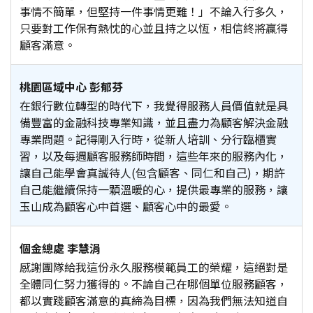
事情不簡單，但堅持一件事情更難！」不論入行多久，
只要對工作保有熱忱的心並且持之以恆，相信終將贏得
顧客滿意。
桃園區域中心 彭郁芬
在銀行數位轉型的時代下，我覺得服務人員價值就是具
備豐富的金融科技專業知識，並且盡力為顧客解決金融
專業問題。記得剛入行時，從新人培訓、分行臨櫃實
習，以及每週顧客服務師時間，這些年來的服務內化，
讓自己能學會真誠待人(包含顧客、同仁和自己)，期許
自己能繼續保持一顆溫暖的心，提供最專業的服務，讓
玉山成為顧客心中首選、顧客心中的最愛。
個金總處 李慧涓
感謝團隊給我這份永久服務模範員工的榮耀，這絕對是
全體同仁努力獲得的。不論自己在哪個單位服務顧客，
都以實踐顧客滿意的真締為目標，因為我們無法知道自