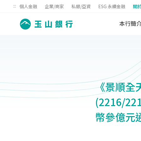
:::
個人金融
企業/商家
私銀/亞資
ESG 永續金融
關
本行簡
《景順全
(2216/
幣參億元