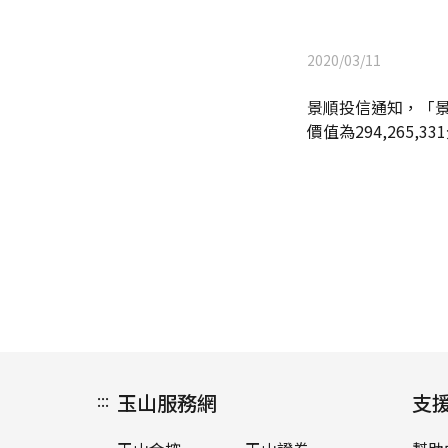
2020/03/11
景順投信通知，「景順全
價值為294,265
:::
玉山服務網
支