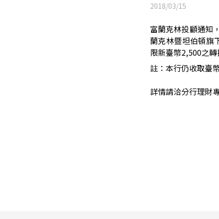
2018/03/15
富蘭克林投顧通知，
蘭克林暨坦伯頓旗下
限新臺幣2,500之
註：本行仍收取臺幣
詳情請洽分行理財