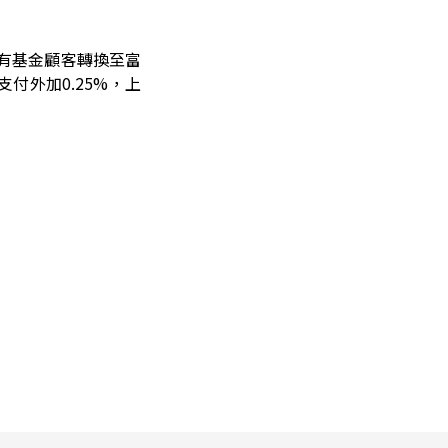
原有基金顧客轉換至富
付外加0.25%，上