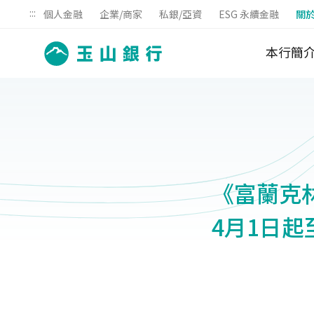
:::
個人金融
企業/商家
私銀/亞資
ESG 永續金融
關
本行簡
《富蘭克林
4月1日起