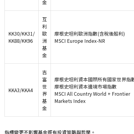
金
互
利
KK30/KK31/
歐
摩根史坦利歐洲指數(含稅後股利)
KK88/KK96
洲
MSCI Europe Index-NR
基
金
吉
富
摩根史坦利資本國際所有國家世界指
世
摩根史坦利資本邊境市場指數
KKA3/KKA4
界
MSCI All Country World + Frontier
基
Markets Index
金
指標變更不影響基金既有投資策略與哲學。