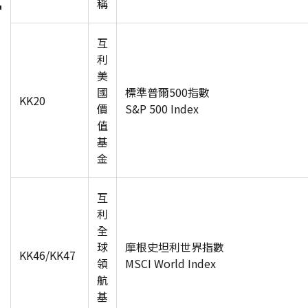
稱
互
利
美
國
標準普爾500指數
KK20
價
S&P 500 Index
值
基
金
互
利
全
球
摩根史坦利世界指數
KK46/KK47
領
MSCI World Index
航
基