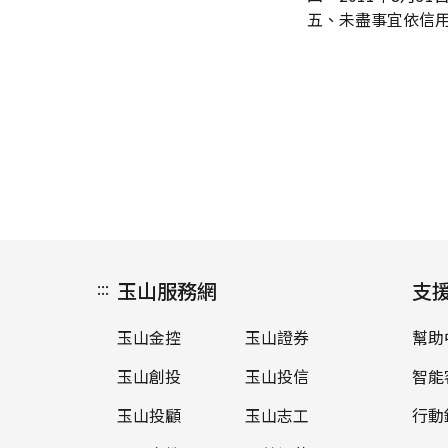
五、未盡事宜依信
:::
玉山服務網
支
玉山金控
玉山證券
幫助
玉山創投
玉山投信
智能
玉山投顧
玉山志工
行動