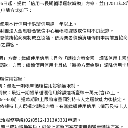
月26日起，提供「信用卡長期循環還款轉換」方案，並自2011年8
及申請方式如下：
續使用本行信用卡循環信用達一年以上。
於財團法人金融聯合徵信中心無帳款遲繳或信用不良紀錄。
公會債務協商機制成立協議、依消費者債務清理條例申請前置協商
商之顧客。
：
期」方案：繼續使用信用卡且依「轉換方案金額」調降信用卡額
貸款」方案：繼續使用信用卡且依「轉換方案金額」調降信用卡
。
循環信用餘額：
最近一期帳單循環信用餘額無限制。
：最近一期帳單循環信用餘額達新臺幣十萬元(含)以上。
6～60期，還款期數上限將考量個別持卡人之還款能力後核定。
：依據持卡人選擇之轉換方案、有無繼續使用信用卡情形及持卡人
。
電洽服務專線
(02)8512-1313#3331
申請。
31日前已成功轉換客戶，可依上述新方案來電申辦變更轉換方案。