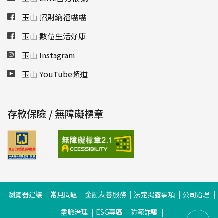
玉山 招財納福喵喵
玉山 數位生活好康
玉山 Instagram
玉山 YouTube頻道
存款保險 / 無障礙標章
瀏覽器建議
常見問題
金融友善服務
法定揭露事項
公司治理
盡職治理
ESG專區
防範詐騙