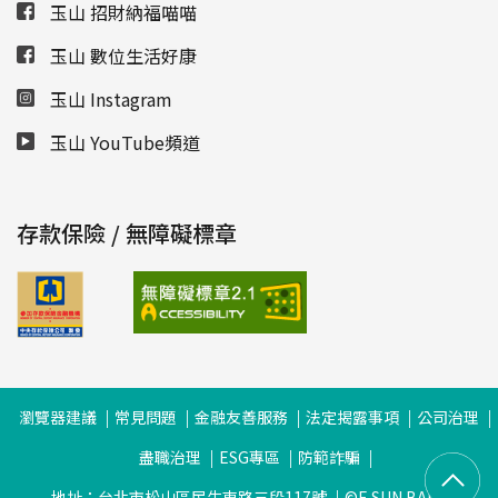
玉山 招財納福喵喵
玉山 數位生活好康
玉山 Instagram
玉山 YouTube頻道
存款保險 / 無障礙標章
瀏覽器建議
常見問題
金融友善服務
法定揭露事項
公司治理
盡職治理
ESG專區
防範詐騙
地址：台北市松山區民生東路三段117號
©E.SUN BANK