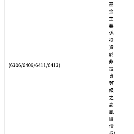
基
金
主
要
係
投
資
於
非
(6306/6409/6411/6413)
投
資
等
級
之
高
風
險
債
券)