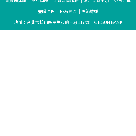
瀏覽器建議
常見問題
金融友善服務
法定揭露事項
公司治理
盡職治理
ESG專區
防範詐騙
地址：台北市松山區民生東路三段117號
©E.SUN BANK