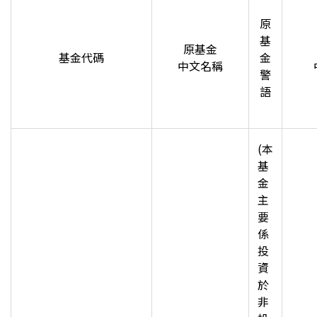
原
基
原基金
基金代碼
金
中文名稱
警
語
(
本
基
金
主
要
係
投
資
於
非