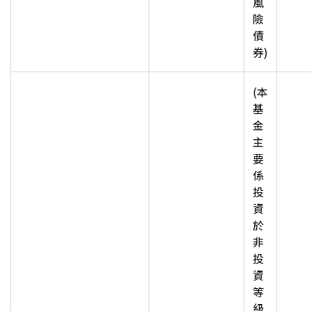
風
險
債
券)
(
本
基
金
主
要
係
投
資
於
非
投
資
等
級