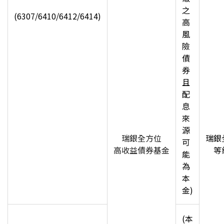
之
(6307/6410/6412/6414)
高
風
險
債
券
且
配
息
來
源
瑞銀全方位
瑞銀
可
高收益債券基金
等
能
為
本
金)
(
本