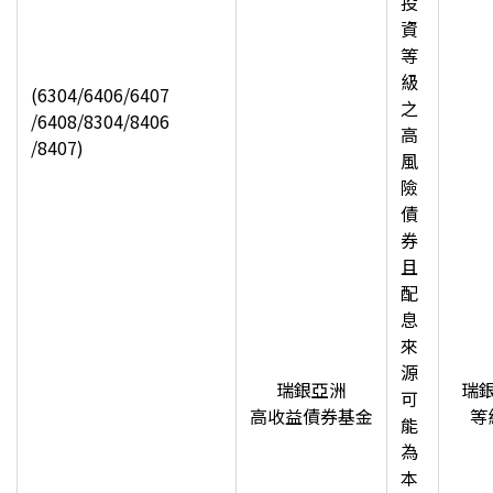
投
資
等
級
(6304/6406/6407
之
/6408/8304/8406
高
/8407)
風
險
債
券
且
配
息
來
源
瑞銀亞洲
瑞
可
高收益債券基金
等
能
為
本