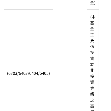
金)
(
本
基
金
主
要
係
投
資
於
非
(6303/6403/6404/6405)
投
資
等
級
之
高