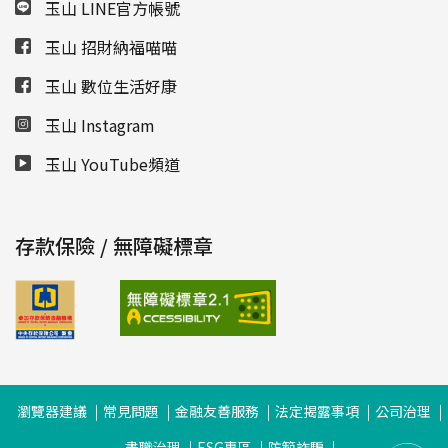
玉山 LINE官方帳號
玉山 招財納福喵喵
玉山 數位生活好康
玉山 Instagram
玉山 YouTube頻道
存款保險 / 無障礙標章
瀏覽器建議
常見問題
金融友善服務
法定揭露事項
公司治理
盡職治理
ESG專區
防範詐騙