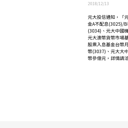
2018/12/13
元大投信通知，「元
金A不配息(3025)
(3034)、元大中國機
元大澳幣貨幣市場基金(
股票入息基金台幣月配
幣(3037)、元大
幣
參
億元，詳情請