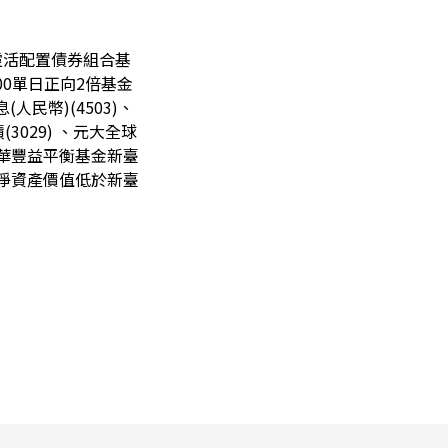
球靈活配置債券組合基
500單日正向2倍基金
(人民幣)(4503)、
(3029) 、元大全球
大中華豐益平衡基金新臺
基金淨資產價值低於新臺