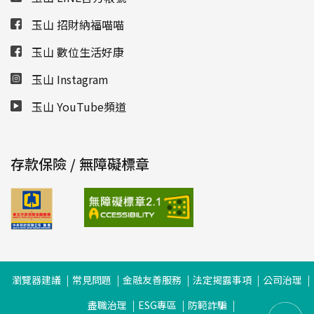
玉山 招財納福喵喵
玉山 數位生活好康
玉山 Instagram
玉山 YouTube頻道
存款保險 / 無障礙標章
瀏覽器建議
常見問題
金融友善服務
法定揭露事項
公司治理
盡職治理
ESG專區
防範詐騙