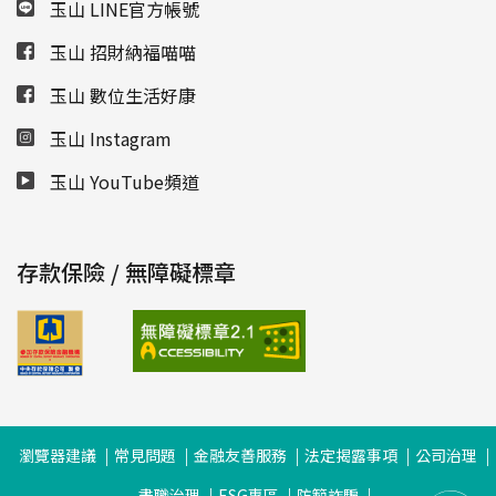
玉山 LINE官方帳號
玉山 招財納福喵喵
玉山 數位生活好康
玉山 Instagram
玉山 YouTube頻道
存款保險 / 無障礙標章
瀏覽器建議
常見問題
金融友善服務
法定揭露事項
公司治理
盡職治理
ESG專區
防範詐騙