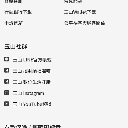
智能客服
常見問題
行動銀行下載
玉山Wallet下載
申訴信箱
公平待客與顧客關係
玉山社群
玉山 LINE官方帳號
玉山 招財納福喵喵
玉山 數位生活好康
玉山 Instagram
玉山 YouTube頻道
存款保險 / 無障礙標章