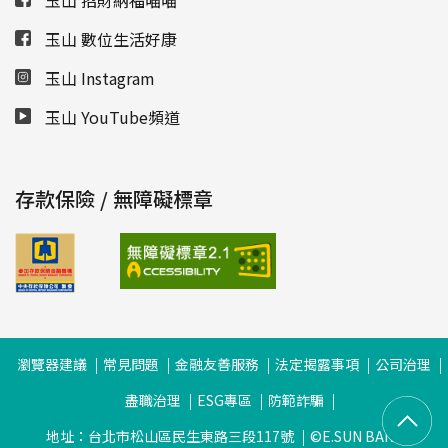
玉山 招財納福喵喵
玉山 數位生活好康
玉山 Instagram
玉山 YouTube頻道
存款保險 / 無障礙標章
瀏覽器建議
常見問題
金融友善服務
法定揭露事項
公司治理
盡職治理
ESG專區
防範詐騙
地址：台北市松山區民生東路三段117號
©E.SUN BANK