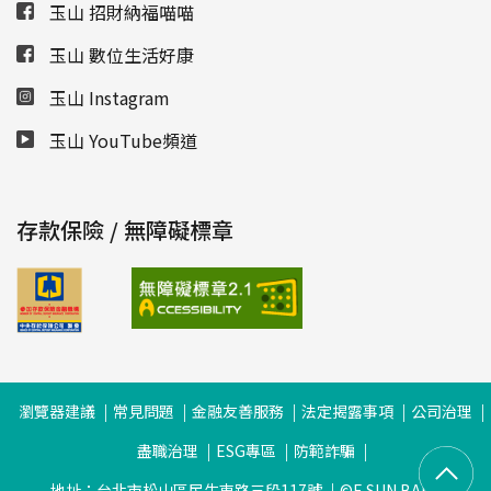
玉山 招財納福喵喵
玉山 數位生活好康
玉山 Instagram
玉山 YouTube頻道
存款保險 / 無障礙標章
瀏覽器建議
常見問題
金融友善服務
法定揭露事項
公司治理
盡職治理
ESG專區
防範詐騙
地址：台北市松山區民生東路三段117號
©E.SUN BANK