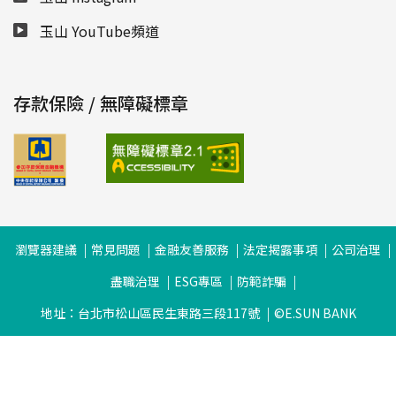
玉山 YouTube頻道
存款保險 / 無障礙標章
瀏覽器建議
常見問題
金融友善服務
法定揭露事項
公司治理
盡職治理
ESG專區
防範詐騙
地址：台北市松山區民生東路三段117號
©E.SUN BANK