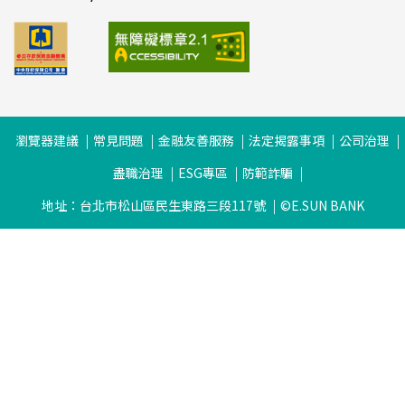
瀏覽器建議
常見問題
金融友善服務
法定揭露事項
公司治理
盡職治理
ESG專區
防範詐騙
地址：台北市松山區民生東路三段117號
©E.SUN BANK