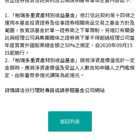
修正證券投資信託契約及公開說明書等事項主要內容如下:
1.
「柏瑞多重資產特別收益基金
」修訂信託契約第十四條之
運用本基金投資證券及從事證券相關商品交易之基金方針及
範圍，放寬該基金於單一證券商之下單限制，另增訂有關委
託與經理公司具集團關係之證券商下單不得超過經理公司當
年度買賣外國股票總金額之50%之規定，自2020年09月15
日起施行。
2.
「柏瑞多重資產特別收益基金
」順修淨資產價值低於一定
金額時，應將淨資產價值及受益人人數告知申購人之門檻規
定，由新臺幣參億元調降為貳億元。
詳情請洽分行理財專員或請參閱基金公司網站
返回列表