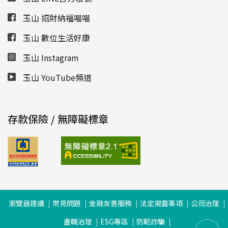
玉山 招財納福喵喵
玉山 數位生活好康
玉山 Instagram
玉山 YouTube頻道
存款保險 / 無障礙標章
瀏覽器建議
常見問題
金融友善服務
法定揭露事項
公司治理
盡職治理
ESG專區
防範詐騙