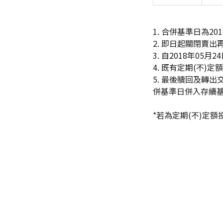
1.
合併基準日為201
2.
即日起關閉賣出
3.
自2018年05月
4.
既有定期(不)定額
5.
最後贖回及轉出交
併基準日併入存續
*
若為定期(不)定