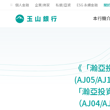
:::
個人金融
企業/商家
私銀/亞資
ESG 永續金融
關
本行簡
《「瀚亞
(AJ05/
「瀚亞投
（AJ04/