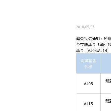
2018/05/07
瀚亞投信通知，所總代
至存續基金「瀚亞投資
基金（AJ04/AJ1
消滅基金
代號
瀚
AJ05
瀚
AJ15