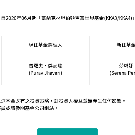
2020年06月起「富蘭克林坦伯頓吉富世界基金(KKA3/KKA4
現任基金經理人
新任基
普羅夫．傑麥瑞
莎琳娜
(Purav Jhaveri)
(Serena Per
上述基金既有之投資策略，對投資人權益並無產生任何影響。
專員或請參閱基金公司網站。