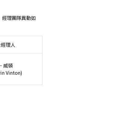
)」經理團隊異動如
金經理人
．威頓
in Vinton)