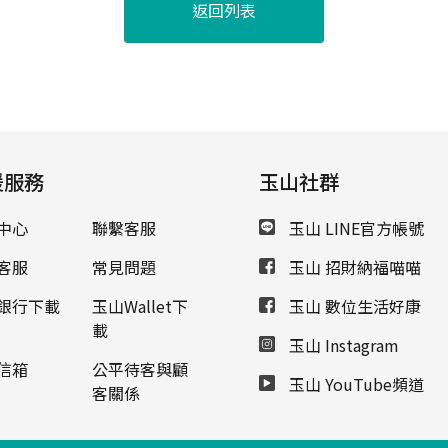
返回列表
援服務
玉山社群
中心
聯繫客服
玉山 LINE官方帳號
客服
常見問題
玉山 招財納福喵喵
銀行下載
玉山Wallet下
玉山 數位生活好康
載
玉山 Instagram
信箱
公平待客與顧
玉山 YouTube頻道
客關係