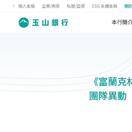
:::
個人金融
企業/商家
私銀/亞資
ESG 永續金融
關
本行簡
《富蘭克林
團隊異動