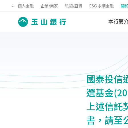
:::
個人金融
企業/商家
私銀/亞資
ESG 永續金融
關
本行簡
國泰投信通
選基金(2
上述信託
書，請至