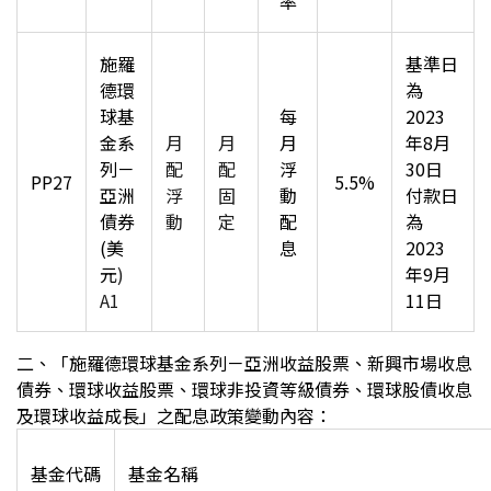
率
施羅
基準日
德環
為
球基
每
2023
金系
月
月
月
年8月
列－
配
配
浮
30日
PP27
5.5%
亞洲
浮
固
動
付款日
債券
動
定
配
為
(美
息
2023
元
)
年9月
A1
11日
二、「施羅德環球基金系列－亞洲收益股票、新興市場收息
債券、環球收益股票、環球非投資等級債券、環球股債收息
及環球收益成長」之配息政策變動內容：
基金代碼
基金名稱