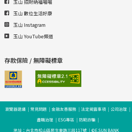
玉山 招財納福喵喵
玉山 數位生活好康
玉山 Instagram
玉山 YouTube頻道
存款保險 / 無障礙標章
瀏覽器建議
常見問題
金融友善服務
法定揭露事項
公司治理
盡職治理
ESG專區
防範詐騙
地址：台北市松山區民生東路三段117號
©E.SUN BANK