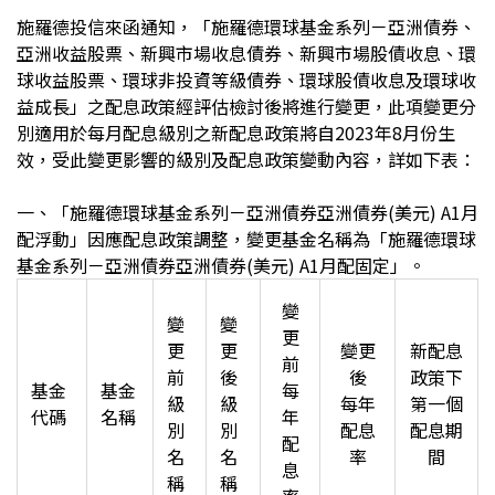
施羅德投信來函通知，「施羅德環球基金系列－亞洲債券、
亞洲收益股票、新興市場收息債券、新興市場股債收息、環
球收益股票、環球非投資等級債券、環球股債收息及環球收
益成長」之配息政策經評估檢討後將進行變更，此項變更分
別適用於每月配息級別之新配息政策將自2023年8月份生
效，受此變更影響的級別及配息政策變動內容，詳如下表：
一、「施羅德環球基金系列－亞洲債券亞洲債券(美元) A1月
配浮動」因應配息政策調整，變更基金名稱為「施羅德環球
基金系列－亞洲債券亞洲債券(美元) A1月配固定」。
變
變
變
更
更
更
變更
新配息
前
前
後
後
政策下
基金
基金
每
級
級
每年
第一個
代碼
名稱
年
別
別
配息
配息期
配
名
名
率
間
息
稱
稱