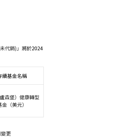
本行未代銷)
」
將於2024
存續基金名稱
盧森堡）健康轉型
基金（美元）
利變更