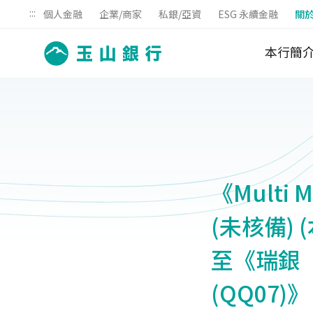
:::
個人金融
企業/商家
私銀/亞資
ESG 永續金融
關
本行簡
《Multi M
(未核備)
至《瑞銀
(QQ07)》