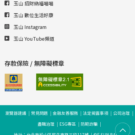
玉山 招財納福喵喵
玉山 數位生活好康
玉山 Instagram
玉山 YouTube頻道
存款保險 / 無障礙標章
瀏覽器建議
常見問題
金融友善服務
法定揭露事項
公司治理
盡職治理
ESG專區
防範詐騙
地址：台北市松山區民生東路三段117號
©E.SUN BANK