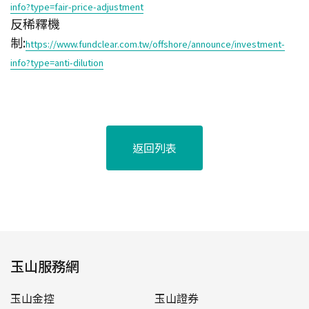
info?type=fair-price-adjustment
反稀釋機
制:
https://www.fundclear.com.tw/offshore/announce/investment-
info?type=anti-dilution
返回列表
玉山服務網
玉山金控
玉山證券