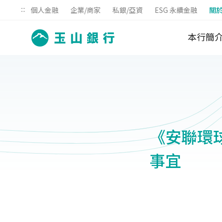
:::
個人金融
企業/商家
私銀/亞資
ESG 永續金融
關
本行簡
《安聯環
事宜