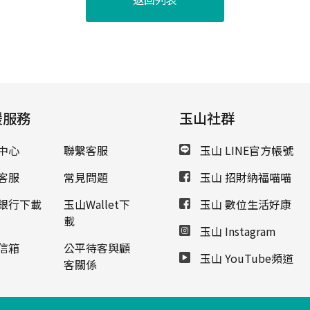
援服務
玉山社群
中心
聯繫客服
玉山 LINE官方帳號
客服
常見問題
玉山 招財納福喵喵
銀行下載
玉山Wallet下
玉山 數位生活好康
載
玉山 Instagram
信箱
公平待客與顧
玉山 YouTube頻道
客關係