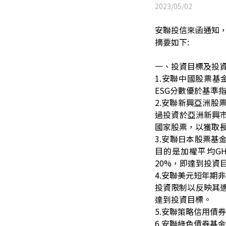
2023/05/02
安聯投信
來函通知
摘要如下:
一、投資目標及投
1.
安聯中國股票基金
ESG分數優於基準
2.
安聯新興亞洲股票
過投資於亞洲新興市場(日
國家股票，以獲取
3.
安聯日本股票基金
目的是加權平均GH
20%，即達到投資
4.
安聯美元短年期非投資
投資限制以反映其適
達到投資目標。
5.
安聯策略信用債券
6.
安聯綠色債券基金