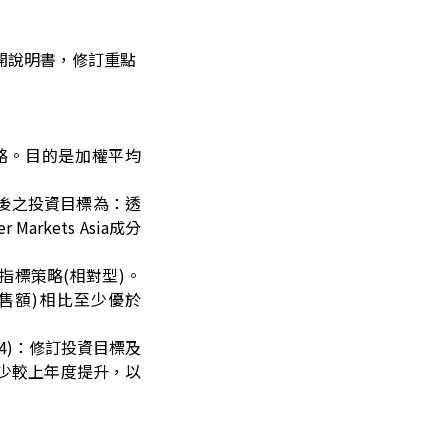
公開說明書，修訂重點
策略。目的是加權平均
訂後之投資目標為：透
arkets Asia成分
指標策略(相對型)。
銷售額)相比至少優於
M84)：修訂投資目標及
至少較上年度提升，以