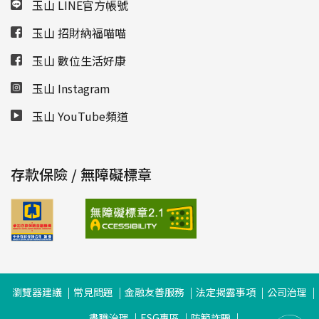
玉山 LINE官方帳號
玉山 招財納福喵喵
玉山 數位生活好康
玉山 Instagram
玉山 YouTube頻道
存款保險 / 無障礙標章
瀏覽器建議
常見問題
金融友善服務
法定揭露事項
公司治理
盡職治理
ESG專區
防範詐騙