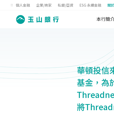
:::
個人金融
企業/商家
私銀/亞資
ESG 永續金融
關
本行簡
華頓投信
基金，為
Thread
將Thre