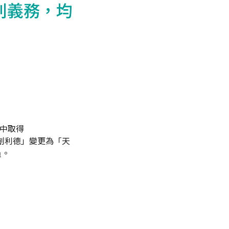
利義務，均
家中取得
名由「創利德」變更為「天
員。