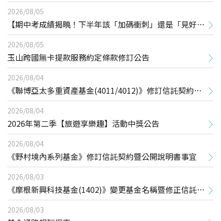
2026/08/05
【期中考成績揭曉！下半年該「加碼衝刺」還是「見好就
收」？】線上講座得獎公告
2026/08/05
玉山跨國無卡提款服務約定條款修訂公告
2026/08/04
《聯博亞太多重資產基金(4011/4012)》修訂信託契約暨
公開說明書事宜
2026/08/04
2026年第二季【旅遊享樂趣】活動中獎公告
2026/08/04
《野村境內系列基金》修訂信託契約暨公開說明書事宜
2026/08/03
《摩根新興科技基金(1402)》變更基金名稱暨修正信託契
約及公開說明書事宜
2026/08/03