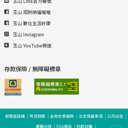
玉山 LINE官方帳號
玉山 招財納福喵喵
玉山 數位生活好康
玉山 Instagram
玉山 YouTube頻道
存款保險 / 無障礙標章
瀏覽器建議
常見問題
金融友善服務
法定揭露事項
公司治理
盡職治理
ESG專區
防範詐騙