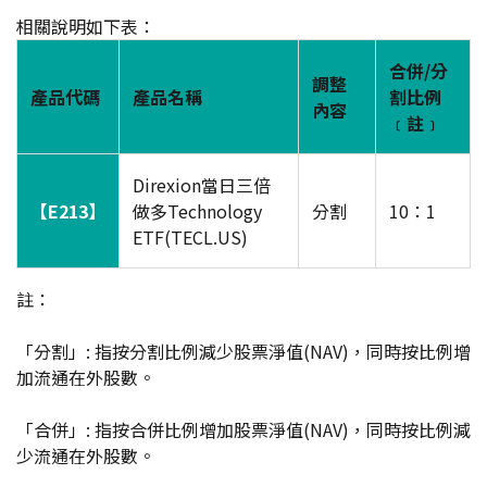
相關說明如下表：
合併/分
調整
產品代碼
產品名稱
割比例
內容
﹝註﹞
Direxion當日三倍
【E213】
做多Technology
分割
10：1
ETF(TECL.US)
註：
「分割」: 指按分割比例減少股票淨值(NAV)，同時按比例增
加流通在外股數。
「合併」: 指按合併比例增加股票淨值(NAV)，同時按比例減
少流通在外股數。